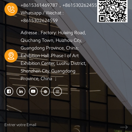
+8615361469787，+8615302624559
Whatsapp / Wechat :
+8615302624559
Adresse : Factory: Huixing Road,
Qiuchang Town, Huizhou City,
Guangdong Province, China;
Exhibition Hall: Phase I of Art
Exhibition Center, Luohu District,
Shenzhen City, Guangdong
Province, China ；