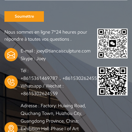
Soumettre
Nous sommes en ligne 7*24 heures pour
répondre à toutes vos questions .
E-mail :
joey@tiancaisculpture.com
Skype :
Joey
Tél :
+8615361469787，+8615302624559
Whatsapp / Wechat :
+8615302624559
Adresse : Factory: Huixing Road,
Qiuchang Town, Huizhou City,
Guangdong Province, China;
Exhibition Hall: Phase I of Art