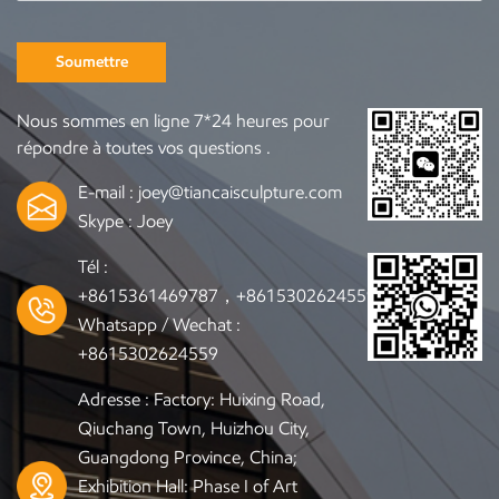
Soumettre
Nous sommes en ligne 7*24 heures pour
répondre à toutes vos questions .
E-mail :
joey@tiancaisculpture.com
Skype :
Joey
Tél :
+8615361469787，+8615302624559
Whatsapp / Wechat :
+8615302624559
Adresse : Factory: Huixing Road,
Qiuchang Town, Huizhou City,
Guangdong Province, China;
Exhibition Hall: Phase I of Art