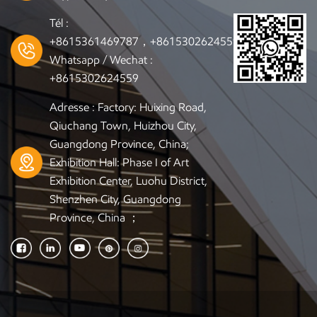
toute sculpture dont
vous avez besoin
Tél :
+8615361469787，+8615302624559
Whatsapp / Wechat :
+8615302624559
Adresse : Factory: Huixing Road,
Qiuchang Town, Huizhou City,
Guangdong Province, China;
Exhibition Hall: Phase I of Art
Exhibition Center, Luohu District,
Shenzhen City, Guangdong
Province, China ；