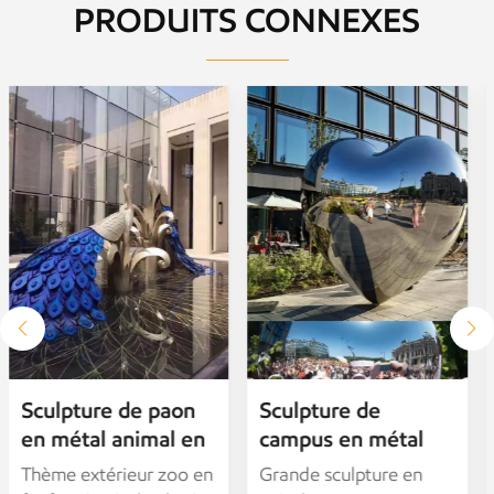
PRODUITS CONNEXES
Sculpture de
Épissage en bois
campus en métal
massif
personnalisée
personnalisé, rond,
Grande sculpture en
Bâtons en bois massif,