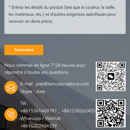
50 % pour démarrer la
production, solde de
production, paiement
50 % à payer à la
du solde de 50 % à la
livraisonNous pouvons
livraisonContactez-
accepter des
nous pour commander
commandes basées sur
toute sculpture dont
vos photos ou
omContactez-
vous avez besoin
dessinsContactez-nous
Soumettre
pour commander toute
sculpture dont vous
Nous sommes en ligne 7*24 heures pour
avez besoin :
répondre à toutes vos questions .
joey@tiancaisculpture.com
E-mail :
joey@tiancaisculpture.com
Skype :
Joey
Tél :
+8615361469787，+8615302624559
Whatsapp / Wechat :
+8615302624559