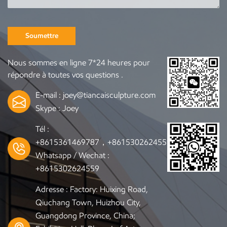
Soumettre
Nous sommes en ligne 7*24 heures pour
répondre à toutes vos questions .
E-mail :
joey@tiancaisculpture.com
Skype :
Joey
Tél :
+8615361469787，+8615302624559
Whatsapp / Wechat :
+8615302624559
Adresse : Factory: Huixing Road,
Qiuchang Town, Huizhou City,
Guangdong Province, China;