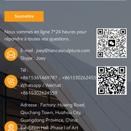
Soumettre
Nous sommes en ligne 7*24 heures pour
répondre à toutes vos questions .
E-mail :
joey@tiancaisculpture.com
Skype :
Joey
Tél :
+8615361469787，+8615302624559
Whatsapp / Wechat :
+8615302624559
Adresse : Factory: Huixing Road,
Qiuchang Town, Huizhou City,
Guangdong Province, China;
Exhibition Hall: Phase I of Art