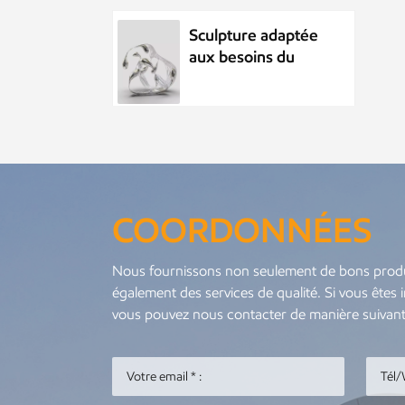
Sculpture adaptée
aux besoins du
client de goutte
d'eau d'acier
inoxydable
d'élément d'eau en
Sculpture publique
métal
adaptée aux
besoins du client
de scène de nuit
COORDONNÉES
de sculpture de
parc d'acier
Illustration de
Nous fournissons non seulement de bons produ
inoxydable en
poisson rouge
également des services de qualité. Si vous êtes 
métal
abstraite de la vie
vous pouvez nous contacter de manière suivant
marine en acier
inoxydable en
métal personnalisé
Pendentif en