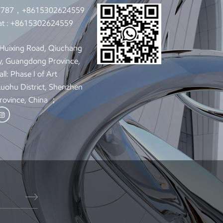
9787，+8615302624559
t :
+8615302624559
: Huixing Road, Qiuchang
y, Guangdong Province,
ll: Phase I of Art
 Luohu District, Shenzhen
rovince, China ；