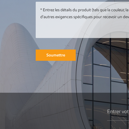
métal
personnalisé,
illustration de
baleine d'océan
Sculpture de paon
en métal animal en
acier inoxydable
en métal
Soumettre
personnalisé
Installation ronde
d'art de sculpture
de paysage de
jardin de sculpture
de bâtiment en
métal