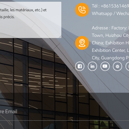
Tél :
+861536146
Whatsapp / Wecha
Adresse : Factory
Town, Huizhou Cit
China; Exhibition Ha
Exhibition Center,
City, Guangdong P