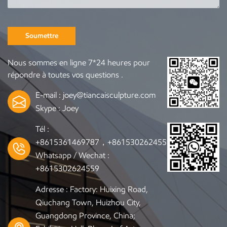
Soumettre
Nous sommes en ligne 7*24 heures pour
répondre à toutes vos questions .
E-mail :
joey@tiancaisculpture.com
Skype :
Joey
Tél :
+8615361469787，+8615302624559
Whatsapp / Wechat :
+8615302624559
Adresse : Factory: Huixing Road,
Qiuchang Town, Huizhou City,
Guangdong Province, China;