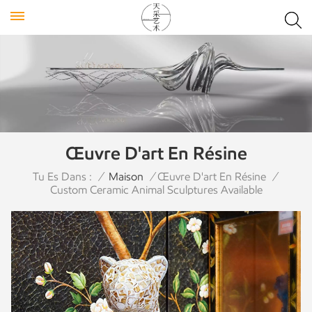
Œuvre D'art En Résine
Tu Es Dans :
/
Maison
/
Œuvre D'art En Résine
/
Custom Ceramic Animal Sculptures Available