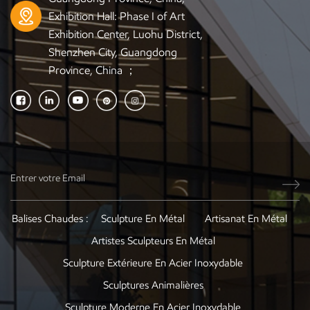
Exhibition Hall: Phase I of Art
Exhibition Center, Luohu District,
Shenzhen City, Guangdong
Province, China ；
Balises Chaudes :
Sculpture En Métal
Artisanat En Métal
Artistes Sculpteurs En Métal
Sculpture Extérieure En Acier Inoxydable
Sculptures Animalières
Sculpture Moderne En Acier Inoxydable