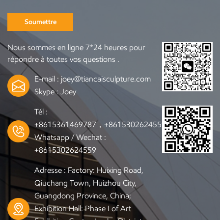
Soumettre
Nous sommes en ligne 7*24 heures pour
répondre à toutes vos questions .
E-mail :
joey@tiancaisculpture.com
Skype :
Joey
Tél :
+8615361469787，+8615302624559
Whatsapp / Wechat :
+8615302624559
Adresse : Factory: Huixing Road,
Qiuchang Town, Huizhou City,
Guangdong Province, China;
Exhibition Hall: Phase I of Art