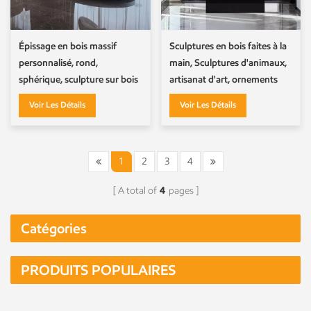
Épissage en bois massif
Sculptures en bois faites à la
personnalisé, rond,
main, Sculptures d'animaux,
sphérique, sculpture sur bois
artisanat d'art, ornements
d'épissure de boule d'étagère
Voir Les Détails
Voir Les Détails
1
2
3
4
A total of
4
pages
Catégories
PRODUITS POPULAIRES