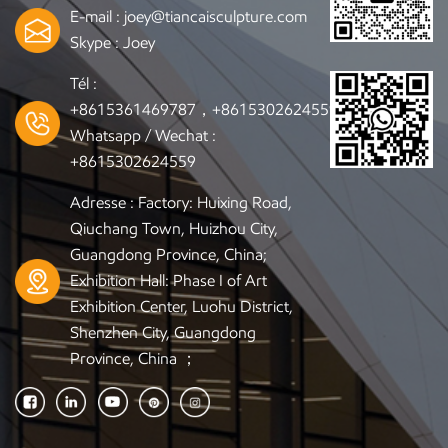
vous êtes intéressé,
avez besoin
E-mail :
joey@tiancaisculpture.com
veuillez visiter notre site
Skype :
Joey
Web
https://www.tiancaisculpture.com/
Tél :
pour plus
+8615361469787，+8615302624559
d'informations.Contactez-
Whatsapp / Wechat :
nous pour commander
+8615302624559
toute sculpture dont
vous avez besoin
Adresse : Factory: Huixing Road,
Qiuchang Town, Huizhou City,
Guangdong Province, China;
Exhibition Hall: Phase I of Art
Exhibition Center, Luohu District,
Shenzhen City, Guangdong
Province, China ；