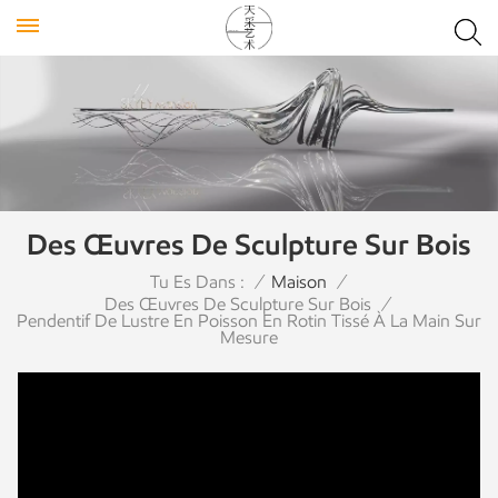
Des Œuvres De Sculpture Sur Bois
Tu Es Dans :
/
Maison
/
Des Œuvres De Sculpture Sur Bois
/
Pendentif De Lustre En Poisson En Rotin Tissé À La Main Sur
Mesure